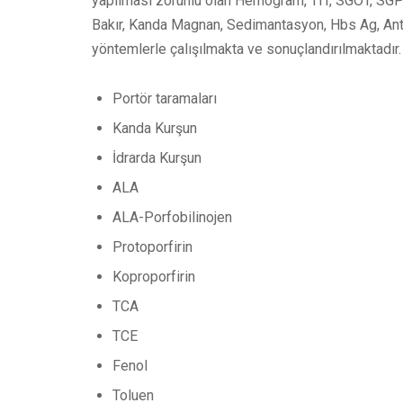
yapılması zorunlu olan Hemogram, TIT, SGOT, SG
Bakır, Kanda Magnan, Sedimantasyon, Hbs Ag, Anti H
yöntemlerle çalışılmakta ve sonuçlandırılmaktadır.
Portör taramaları
Kanda Kurşun
İdrarda Kurşun
ALA
ALA-Porfobilinojen
Protoporfirin
Koproporfirin
TCA
TCE
Fenol
Toluen