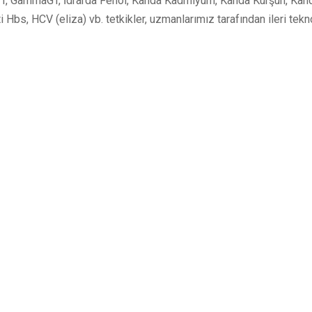
PT, GammaGT, İdrarda Fenol, Kanda Kadmiyum, Kanda Kurşun, Kan
bs, HCV (eliza) vb. tetkikler, uzmanlarımız tarafından ileri tekno